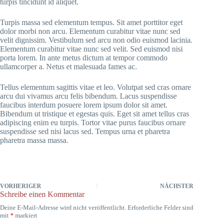
turpis tincidunt id aliquet.
Turpis massa sed elementum tempus. Sit amet porttitor eget
dolor morbi non arcu. Elementum curabitur vitae nunc sed
velit dignissim. Vestibulum sed arcu non odio euismod lacinia.
Elementum curabitur vitae nunc sed velit. Sed euismod nisi
porta lorem. In ante metus dictum at tempor commodo
ullamcorper a. Netus et malesuada fames ac.
Tellus elementum sagittis vitae et leo. Volutpat sed cras ornare
arcu dui vivamus arcu felis bibendum. Lacus suspendisse
faucibus interdum posuere lorem ipsum dolor sit amet.
Bibendum ut tristique et egestas quis. Eget sit amet tellus cras
adipiscing enim eu turpis. Tortor vitae purus faucibus ornare
suspendisse sed nisi lacus sed. Tempus urna et pharetra
pharetra massa massa.
VORHERIGER
NÄCHSTER
Schreibe einen Kommentar
Deine E-Mail-Adresse wird nicht veröffentlicht.
Erforderliche Felder sind
mit
*
markiert