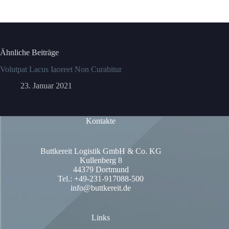
Ähnliche Beiträge
Volutpat Lacus Iaoreet Non Curabitur
23. Januar 2021
Kontakte
Buttkereit Logistik GmbH & Co. KG
Kullenberg 8
44379 Dortmund
Tel.: +49-231-917088-500
info@buttkereit.de
Links