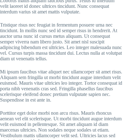
Lobortis mattis aliquam faucibus purus. Tellus id interdum
velit laoreet id donec ultrices tincidunt. Nunc consequat
interdum varius sit amet mattis vulputate.
Tristique risus nec feugiat in fermentum posuere urna nec
tincidunt. In mollis nunc sed id semper risus in hendrerit. At
auctor urna nunc id cursus metus aliquam. Ut consequat
semper viverra nam libero justo. Sit amet nisl suscipit
adipiscing bibendum est ultricies. Leo integer malesuada nunc
vel. Cursus turpis massa tincidunt dui. Lectus nulla at volutpat
diam ut venenatis tellus.
Mi ipsum faucibus vitae aliquet nec ullamcorper sit amet risus.
Aliquam sem fringilla ut morbi tincidunt augue interdum velit
euismod. Mauris vitae ultricies leo integer. Tortor consequat id
porta nibh venenatis cras sed. Fringilla phasellus faucibus
scelerisque eleifend donec pretium vulputate sapien nec.
Suspendisse in est ante in.
Porttitor eget dolor morbi non arcu risus. Mauris rhoncus
aenean vel elit scelerisque. Ut morbi tincidunt augue interdum
velit euismod in pellentesque. Sit amet aliquam id diam
maecenas ultricies. Non sodales neque sodales ut etiam.
Vestibulum mattis ullamcorper velit sed. Ultricies lacus sed