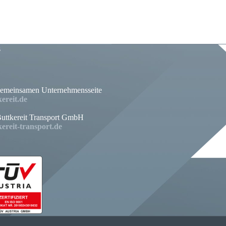
s
gemeinsamen Unternehmensseite
ereit.de
uttkereit Transport GmbH
ereit-transport.de