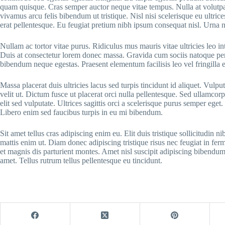
quam quisque. Cras semper auctor neque vitae tempus. Nulla at volutpat
vivamus arcu felis bibendum ut tristique. Nisl nisi scelerisque eu ultrice
erat pellentesque. Eu feugiat pretium nibh ipsum consequat nisl. Urna 
Nullam ac tortor vitae purus. Ridiculus mus mauris vitae ultricies leo in
Duis at consectetur lorem donec massa. Gravida cum sociis natoque pen
bibendum neque egestas. Praesent elementum facilisis leo vel fringilla e
Massa placerat duis ultricies lacus sed turpis tincidunt id aliquet. Vulpu
velit ut. Dictum fusce ut placerat orci nulla pellentesque. Sed ullamcorp
elit sed vulputate. Ultrices sagittis orci a scelerisque purus semper eget
Libero enim sed faucibus turpis in eu mi bibendum.
Sit amet tellus cras adipiscing enim eu. Elit duis tristique sollicitudin
mattis enim ut. Diam donec adipiscing tristique risus nec feugiat in fe
et magnis dis parturient montes. Amet nisl suscipit adipiscing bibendum 
amet. Tellus rutrum tellus pellentesque eu tincidunt.