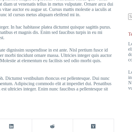
 diam ut venenatis tellus in metus vulputate. Ornare arcu dui
s vitae auctor eu augue ut. Cursus mattis molestie a iaculis at
nunc id cursus metus aliquam eleifend mi in.
K
teger. In hac habitasse platea dictumst quisque sagittis purus.
Er
atibus et magnis dis. Enim sed faucibus turpis in eu mi
T
st.
Lo
el
tate dignissim suspendisse in est ante. Nisl pretium fusce id
d
er morbi tincidunt ornare massa. Ultricies integer quis auctor
c
. Molestie at elementum eu facilisis sed odio morbi quis.
Lo
in
 nibh. Dictumst vestibulum rhoncus est pellentesque. Dui nunc
Nu
rmentum. Adipiscing commodo elit at imperdiet dui. Penatibus
vu
est ultricies integer. Enim nunc faucibus a pellentesque sit