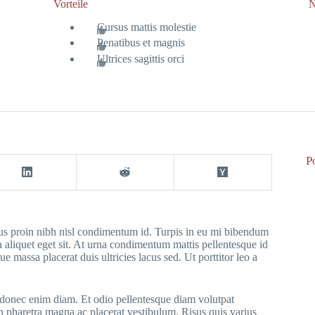
Vorteile
N
Cursus mattis molestie
Penatibus et magnis
Ultrices sagittis orci
P
ctus proin nibh nisl condimentum id. Turpis in eu mi bibendum
liquet eget sit. At urna condimentum mattis pellentesque id
ue massa placerat duis ultricies lacus sed. Ut porttitor leo a
donec enim diam. Et odio pellentesque diam volutpat
n pharetra magna ac placerat vestibulum. Risus quis varius