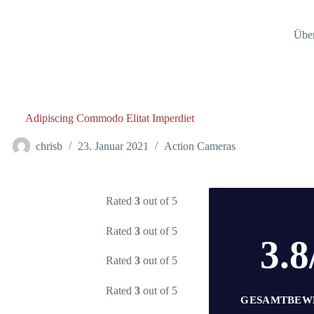
Über
Adipiscing Commodo Elitat Imperdiet
chrisb
23. Januar 2021
Action Cameras
Rated
3
out of 5
Rated
3
out of 5
3.8
Rated
3
out of 5
Rated
3
out of 5
GESAMTBEW