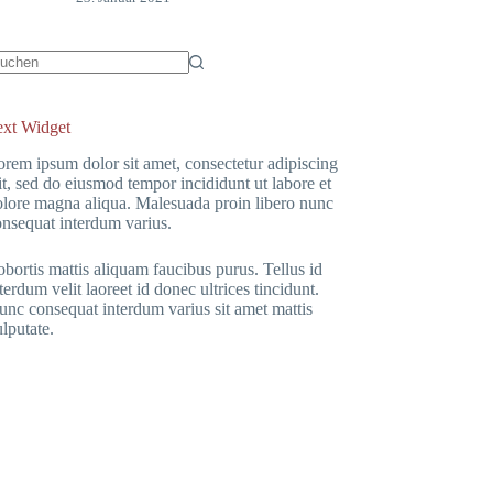
eine
gebnisse
ext Widget
rem ipsum dolor sit amet, consectetur adipiscing
it, sed do eiusmod tempor incididunt ut labore et
olore magna aliqua. Malesuada proin libero nunc
onsequat interdum varius.
bortis mattis aliquam faucibus purus. Tellus id
terdum velit laoreet id donec ultrices tincidunt.
nc consequat interdum varius sit amet mattis
lputate.