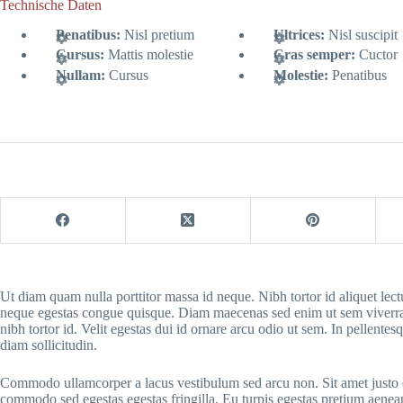
Technische Daten
Penatibus:
Nisl pretium
Ultrices:
Nisl suscipit
Cursus:
Mattis molestie
Cras semper:
Cuctor
Nullam:
Cursus
Molestie:
Penatibus
Ut diam quam nulla porttitor massa id neque. Nibh tortor id aliquet le
neque egestas congue quisque. Diam maecenas sed enim ut sem viverra a
nibh tortor id. Velit egestas dui id ornare arcu odio ut sem. In pellentesq
diam sollicitudin.
Commodo ullamcorper a lacus vestibulum sed arcu non. Sit amet justo 
commodo sed egestas egestas fringilla. Eu turpis egestas pretium aenea