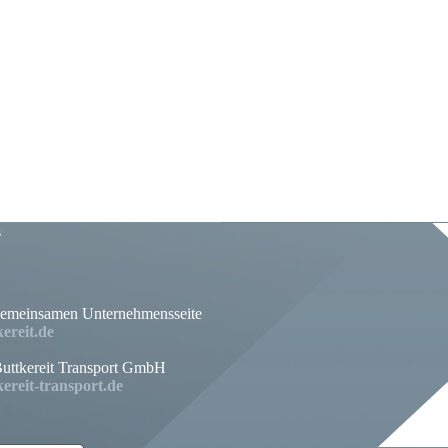
s
gemeinsamen Unternehmensseite
ereit.de
uttkereit Transport GmbH
ereit-transport.de