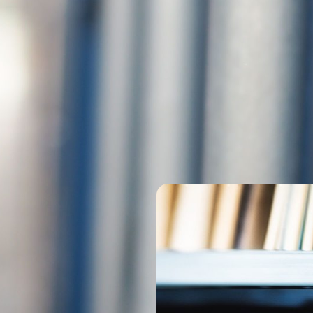
tliche, auf Ihre Bedürfnisse zugeschnittene Dienstleistungen: Von der 
ch Dokumentenmanagement. In Kooperation mit der Buttkereit Transpo
ie unterstützen können, unsere maßgeschneiderten Konzepte sorgen dafü
gen Klicks.
n der analogen und digitalen Lagerung. Gerade in sensiblen Übergangsp
e Lagerung von Dokumenten erforderlich. Da die Digitalisierung meist d
chnen pro Akte ab und bieten damit volle Kostentransparenz, sowohl für 
Verwaltung und Lagerung und schaffen Freiräume für Ihr eigentliches K