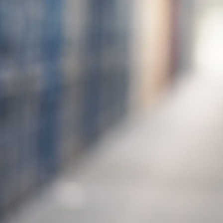
Buttkereit Logistik bietet Ihnen keine Einzelprodukte, sondern ganzhei
hin zu IT-gestützten Workflows und modernster Technologie im Berei
zuverlässig durch. Egal mit welchem Angebot unseres Portfolios wir S
geschützt, sondern auch jederzeit digital verfügbar sind – mit nur weni
Ihre Experten für die analoge und digitale Lagerung
Wir von Buttkereit Logistik sehen uns als eine Schnittstelle zwische
rechtlicher Anforderungen und Aufbewahrungspflichten ist die physisch
zunächst analog zu lagern und nur bei Bedarf zu digitalisieren. Wir re
So entlasten wir Sie im Tagesgeschäft, reduzieren Ihre Aufwände für 