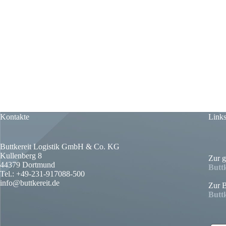
Kontakte
Link
Buttkereit Logistik GmbH & Co. KG
Kullenberg 8
Zur 
44379 Dortmund
Buttk
Tel.: +49-231-917088-500
info@buttkereit.de
Zur B
Buttk