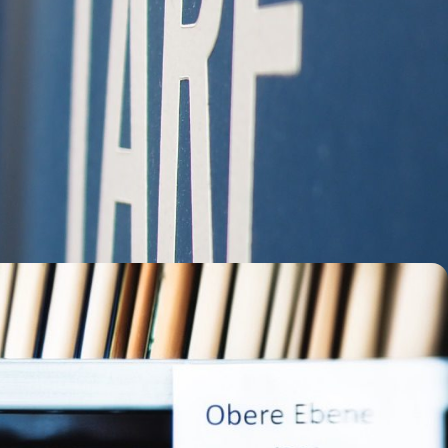
sicheren physischen Lagerung über digitale Archivierungslösungen bis
rt GmbH führen wir den Umzug Ihres Archivs zu uns sicher und
r, dass Ihre geschäftskritischen Unterlagen nicht nur rundum
hasen von analoger zu digitaler Dokumentierung oder aufgrund
er kostenintensivere Schritt ist, lohnt es sich häufig, Dokumente
die physische Lagerung als auch für eine spätere Digitalisierung.
erngeschäft.